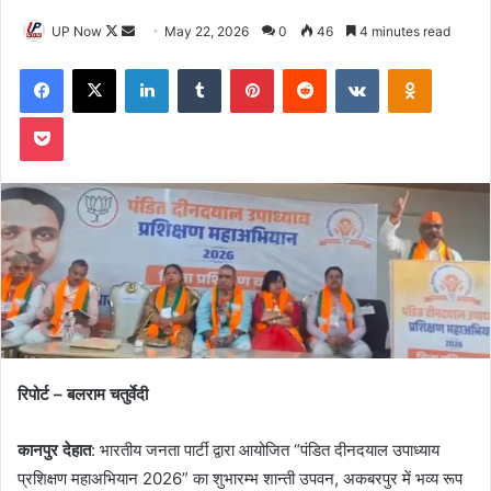
Follow
Send
UP Now
May 22, 2026
0
46
4 minutes read
on
an
Facebook
X
LinkedIn
Tumblr
Pinterest
Reddit
VKontakte
Odnoklas
X
email
Pocket
रिपोर्ट – बलराम चतुर्वेदी
कानपुर देहात
: भारतीय जनता पार्टी द्वारा आयोजित “पंडित दीनदयाल उपाध्याय
प्रशिक्षण महाअभियान 2026” का शुभारम्भ शान्ती उपवन, अकबरपुर में भव्य रूप