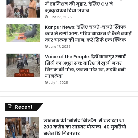
में एडमिशन की गुहार, देखिए CM ने
मुस्कुराकर दिया जवाब
June 23, 2025
Kanpur News: देखिए चलते-चलते स्विफ्ट
कार में लगी आग, पढ़िए सायरन ने कैसे बचाई
कार चालक की जान, करें सिर्फ एक क्लिक
June 17, 2025
Voice of the People: देखें कानपुर स्मार्ट
सिटी का अधूरा सच: बारिश में खुली नगर
निगम की पोल, जनता परेशान, सड़कें बनीं
जानलेवा
July 1, 2025
Recent
लखनऊ की ‘समिट बिल्डिंग’ में चल रहा था
200 करोड़ का साइबर घोटाला: 40 युवतियों
समेत 119 गिरफ्तार