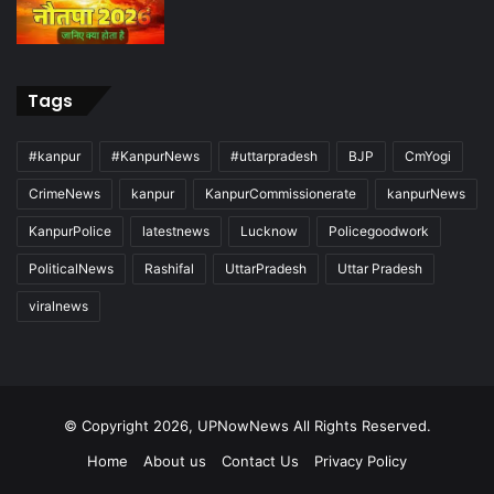
Tags
#kanpur
#KanpurNews
#uttarpradesh
BJP
CmYogi
CrimeNews
kanpur
KanpurCommissionerate
kanpurNews
KanpurPolice
latestnews
Lucknow
Policegoodwork
PoliticalNews
Rashifal
UttarPradesh
Uttar Pradesh
viralnews
© Copyright 2026, UPNowNews All Rights Reserved.
Home
About us
Contact Us
Privacy Policy