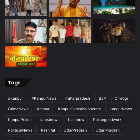
Tags
#kanpur
#KanpurNews
#uttarpradesh
BJP
CmYogi
CrimeNews
kanpur
KanpurCommissionerate
kanpurNews
KanpurPolice
latestnews
Lucknow
Policegoodwork
PoliticalNews
Rashifal
UttarPradesh
Uttar Pradesh