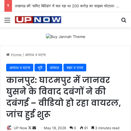
लखनऊ की ‘समिट बिल्डिंग’ में चल रहा था 200 करोड़ का साइबर घोटाला: 40 युवतियों समेत 119 गिरफ्तार
Menu
Se
Home
/
अपराध व घटना
अपराध व घटना
यूपी
वायरल
शहर व राज्य
कानपुर: घाटमपुर में जानवर
घुसने के विवाद दबंगों ने की
दबंगई – वीडियो हो रहा वायरल,
जांच हुई शुरू
Follow
Send
UP Now
May 18, 2026
0
91
3 minutes read