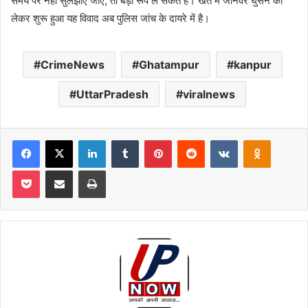
समय पर नहीं सुलझाए जाएं, तो बड़ा रूप ले सकते हैं। खेत में जानवर घुसने को
लेकर शुरू हुआ यह विवाद अब पुलिस जांच के दायरे में है।
CrimeNews
Ghatampur
kanpur
UttarPradesh
viralnews
Facebook
X
LinkedIn
Tumblr
Pinterest
Reddit
VKontakte
Odnoklas
Pocket
Share via Email
Print