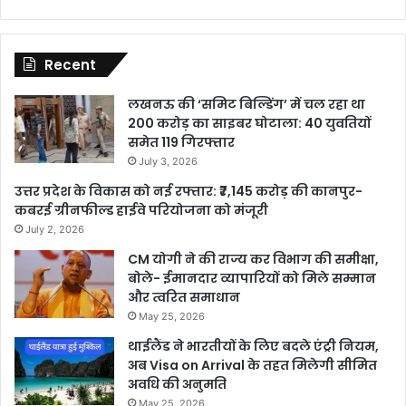
Recent
लखनऊ की ‘समिट बिल्डिंग’ में चल रहा था
200 करोड़ का साइबर घोटाला: 40 युवतियों
समेत 119 गिरफ्तार
July 3, 2026
उत्तर प्रदेश के विकास को नई रफ्तार: ₹7,145 करोड़ की कानपुर-
कबरई ग्रीनफील्ड हाईवे परियोजना को मंजूरी
July 2, 2026
CM योगी ने की राज्य कर विभाग की समीक्षा,
बोले- ईमानदार व्यापारियों को मिले सम्मान
और त्वरित समाधान
May 25, 2026
थाईलैंड ने भारतीयों के लिए बदले एंट्री नियम,
अब Visa on Arrival के तहत मिलेगी सीमित
अवधि की अनुमति
May 25, 2026