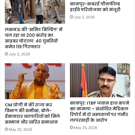
कानपुर-कबरई ग्रीनफील्ड
हाईवे परियोजना को मंजूरी
July 2, 2026
लखनऊ की ‘समिट बिल्डिंग’ में
चल रहा था 200 करोड़ का
साइबर घोटाला: 40 युवतियों
समेत 119 गिरफ्तार
July 3, 2026
कानपुर: ITBP जवान हाथ कटने
CM योगी ने की राज्य कर
का मामला – संशोधित मेडिकल
विभाग की समीक्षा, बोले-
रिपोर्ट में दो अस्पतालों पर गंभीर
ईमानदार व्यापारियों को मिले
लापरवाही के आरोप
सम्मान और त्वरित समाधान
May 25, 2026
May 25, 2026