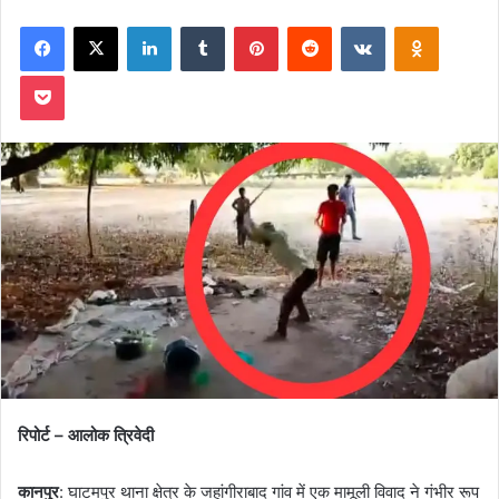
on
an
Facebook
X
LinkedIn
Tumblr
Pinterest
Reddit
VKontakte
Odnoklas
X
email
Pocket
रिपोर्ट – आलोक त्रिवेदी
कानपुर
: घाटमपुर थाना क्षेत्र के जहांगीराबाद गांव में एक मामूली विवाद ने गंभीर रूप