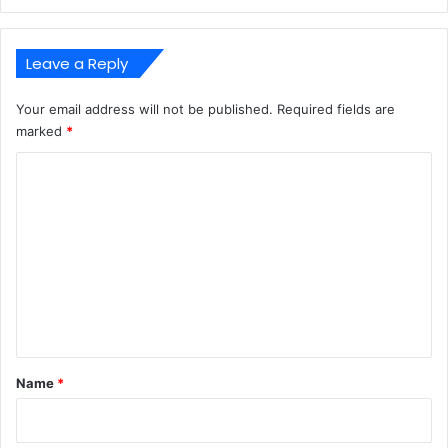
Leave a Reply
Your email address will not be published.
Required fields are
marked
*
C
o
m
m
e
n
t
*
Name
*