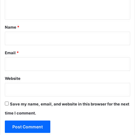
n
t
*
Name
*
Email
*
Website
Save my name, email, and website in this browser for the next
time I comment.