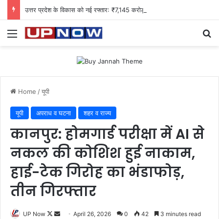
उत्तर प्रदेश के विकास को नई रफ्तार: ₹7,145 करोड़ की कानपुर-कबरई ग्रीनफील्ड हाईवे परियोजना को मंजूरी
Menu
Se
Home
/
यूपी
यूपी
अपराध व घटना
शहर व राज्य
कानपुर: होमगार्ड परीक्षा में AI से
नकल की कोशिश हुई नाकाम,
हाई-टेक गिरोह का भंडाफोड़,
तीन गिरफ्तार
Follow
Send
UP Now
April 26, 2026
0
42
3 minutes read