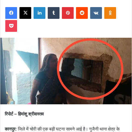
on
an
Facebook
X
LinkedIn
Tumblr
Pinterest
Reddit
VKontakte
Odnoklas
X
email
Pocket
रिपोर्ट – हिमांशु श्रीवास्तव
कानपुर
: जिले में चोरी की एक बड़ी घटना सामने आई है। गुजैनी थाना क्षेत्र के