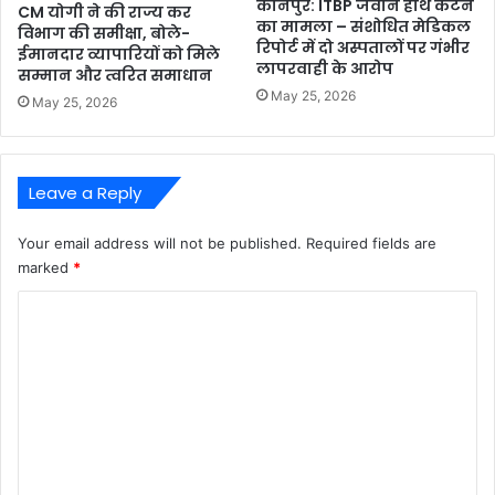
कानपुर: ITBP जवान हाथ कटने
CM योगी ने की राज्य कर
का मामला – संशोधित मेडिकल
विभाग की समीक्षा, बोले-
रिपोर्ट में दो अस्पतालों पर गंभीर
ईमानदार व्यापारियों को मिले
लापरवाही के आरोप
सम्मान और त्वरित समाधान
May 25, 2026
May 25, 2026
Leave a Reply
Your email address will not be published.
Required fields are
marked
*
C
o
m
m
e
n