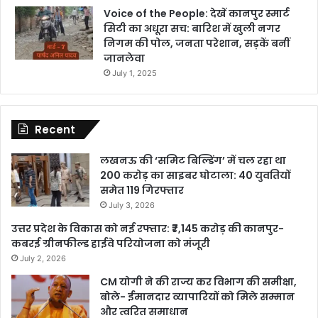
Voice of the People: देखें कानपुर स्मार्ट
सिटी का अधूरा सच: बारिश में खुली नगर
निगम की पोल, जनता परेशान, सड़कें बनीं
जानलेवा
July 1, 2025
Recent
लखनऊ की ‘समिट बिल्डिंग’ में चल रहा था
200 करोड़ का साइबर घोटाला: 40 युवतियों
समेत 119 गिरफ्तार
July 3, 2026
उत्तर प्रदेश के विकास को नई रफ्तार: ₹7,145 करोड़ की कानपुर-
कबरई ग्रीनफील्ड हाईवे परियोजना को मंजूरी
July 2, 2026
CM योगी ने की राज्य कर विभाग की समीक्षा,
बोले- ईमानदार व्यापारियों को मिले सम्मान
और त्वरित समाधान