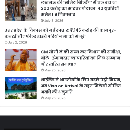
लखनऊ की ‘समिट बिल्डिंग’ में चल रहा था
200 करोड़ का साइबर घोटाला: 40 युवतियों
समेत 119 गिरफ्तार
July 3, 2026
उत्तर प्रदेश के विकास को नई रफ्तार: ₹7,145 करोड़ की कानपुर-
कबरई ग्रीनफील्ड हाईवे परियोजना को मंजूरी
July 2, 2026
CM योगी ने की राज्य कर विभाग की समीक्षा,
बोले- ईमानदार व्यापारियों को मिले सम्मान
और त्वरित समाधान
May 25, 2026
थाईलैंड ने भारतीयों के लिए बदले एंट्री नियम,
अब Visa on Arrival के तहत मिलेगी सीमित
अवधि की अनुमति
May 25, 2026