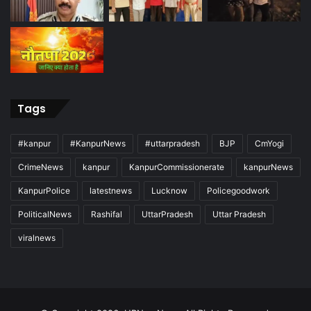
Tags
#kanpur
#KanpurNews
#uttarpradesh
BJP
CmYogi
CrimeNews
kanpur
KanpurCommissionerate
kanpurNews
KanpurPolice
latestnews
Lucknow
Policegoodwork
PoliticalNews
Rashifal
UttarPradesh
Uttar Pradesh
viralnews