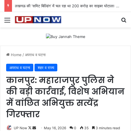
लखनऊ की ‘समिट बिल्डिंग’ में चल रहा था 200 करोड़ का साइबर घोटाला: 40 युवतियों समेत 119 गिरफ्तार
Menu
Se
Home
/
अपराध व घटना
अपराध व घटना
शहर व राज्य
कानपुर: महाराजपुर पुलिस ने
की बड़ी कार्रवाई, विशेष अभियान
में वांछित अभियुक्त सत्येंद्र
गिरफ्तार
Follow
Send
UP Now
May 16, 2026
0
35
3 minutes read