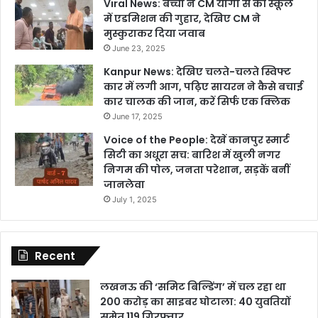
Viral News: बच्ची ने CM योगी से की स्कूल
में एडमिशन की गुहार, देखिए CM ने
मुस्कुराकर दिया जवाब
June 23, 2025
Kanpur News: देखिए चलते-चलते स्विफ्ट
कार में लगी आग, पढ़िए सायरन ने कैसे बचाई
कार चालक की जान, करें सिर्फ एक क्लिक
June 17, 2025
Voice of the People: देखें कानपुर स्मार्ट
सिटी का अधूरा सच: बारिश में खुली नगर
निगम की पोल, जनता परेशान, सड़कें बनीं
जानलेवा
July 1, 2025
Recent
लखनऊ की ‘समिट बिल्डिंग’ में चल रहा था
200 करोड़ का साइबर घोटाला: 40 युवतियों
समेत 119 गिरफ्तार