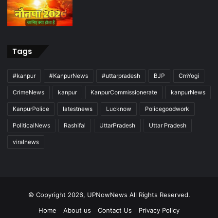
Tags
#kanpur
#KanpurNews
#uttarpradesh
BJP
CmYogi
CrimeNews
kanpur
KanpurCommissionerate
kanpurNews
KanpurPolice
latestnews
Lucknow
Policegoodwork
PoliticalNews
Rashifal
UttarPradesh
Uttar Pradesh
viralnews
© Copyright 2026, UPNowNews All Rights Reserved.
Home
About us
Contact Us
Privacy Policy