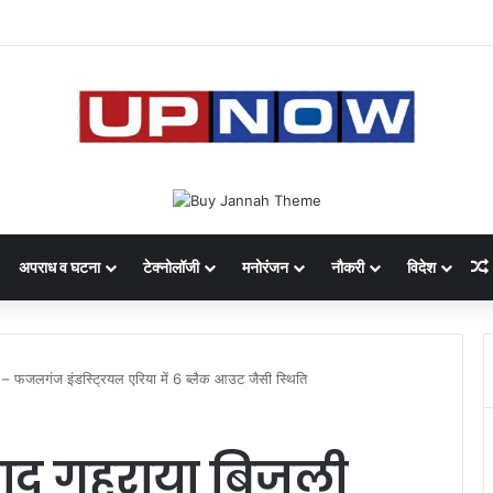
 का साइबर घोटाला: 40 युवतियों समेत 119 गिरफ्तार
अपराध व घटना
टेक्नोलॉजी
मनोरंजन
नौकरी
विदेश
– फजलगंज इंडस्ट्रियल एरिया में 6 ब्लैक आउट जैसी स्थिति
बाद गहराया बिजली