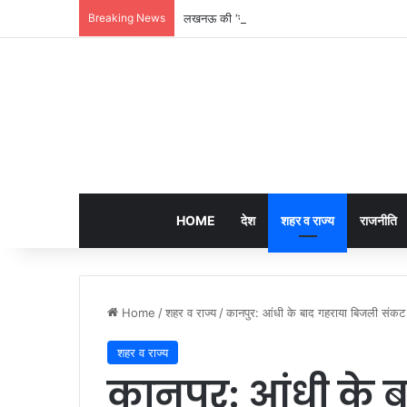
Breaking News
लखनऊ की ‘समिट बिल्डिंग’ में चल रहा था 200 करोड़
HOME
देश
शहर व राज्य
राजनीति
Home
/
शहर व राज्य
/
कानपुर: आंधी के बाद गहराया बिजली संकट 
शहर व राज्य
कानपुर: आंधी के 