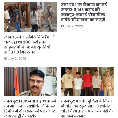
उत्तर प्रदेश के विकास को नई
रफ्तार: ₹7,145 करोड़ की
कानपुर-कबरई ग्रीनफील्ड
हाईवे परियोजना को मंजूरी
July 2, 2026
लखनऊ की ‘समिट बिल्डिंग’ में
चल रहा था 200 करोड़ का
साइबर घोटाला: 40 युवतियों
समेत 119 गिरफ्तार
July 3, 2026
कानपुर: ITBP जवान हाथ कटने
कानपुर: पनकी पुलिस ने किया
का मामला – संशोधित मेडिकल
में चोरी का खुलासा – 3 शातिर
रिपोर्ट में दो अस्पतालों पर गंभीर
चोर गिरफ्तार – पीतल-कांसे के
लापरवाही के आरोप
सामान बरामद