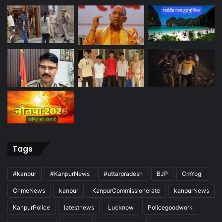
Tags
#kanpur
#KanpurNews
#uttarpradesh
BJP
CmYogi
CrimeNews
kanpur
KanpurCommissionerate
kanpurNews
KanpurPolice
latestnews
Lucknow
Policegoodwork