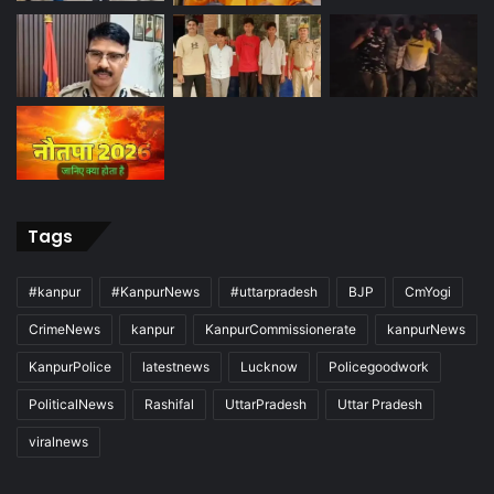
Tags
#kanpur
#KanpurNews
#uttarpradesh
BJP
CmYogi
CrimeNews
kanpur
KanpurCommissionerate
kanpurNews
KanpurPolice
latestnews
Lucknow
Policegoodwork
PoliticalNews
Rashifal
UttarPradesh
Uttar Pradesh
viralnews