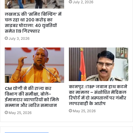
July 2, 2026
लखनऊ की ‘समिट बिल्डिंग’ में
चल रहा था 200 करोड़ का
साइबर घोटाला: 40 युवतियों
समेत 119 गिरफ्तार
July 3, 2026
कानपुर: ITBP जवान हाथ कटने
CM योगी ने की राज्य कर
का मामला – संशोधित मेडिकल
विभाग की समीक्षा, बोले-
रिपोर्ट में दो अस्पतालों पर गंभीर
ईमानदार व्यापारियों को मिले
लापरवाही के आरोप
सम्मान और त्वरित समाधान
May 25, 2026
May 25, 2026