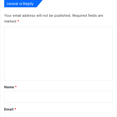
Leave a Reply
Your email address will not be published.
Required fields are
marked
*
C
o
m
m
e
n
t
*
Name
*
Email
*