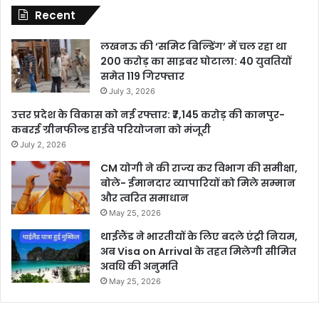
Recent
लखनऊ की ‘समिट बिल्डिंग’ में चल रहा था
200 करोड़ का साइबर घोटाला: 40 युवतियों
समेत 119 गिरफ्तार
July 3, 2026
उत्तर प्रदेश के विकास को नई रफ्तार: ₹7,145 करोड़ की कानपुर-
कबरई ग्रीनफील्ड हाईवे परियोजना को मंजूरी
July 2, 2026
CM योगी ने की राज्य कर विभाग की समीक्षा,
बोले- ईमानदार व्यापारियों को मिले सम्मान
और त्वरित समाधान
May 25, 2026
थाईलैंड ने भारतीयों के लिए बदले एंट्री नियम,
अब Visa on Arrival के तहत मिलेगी सीमित
अवधि की अनुमति
May 25, 2026