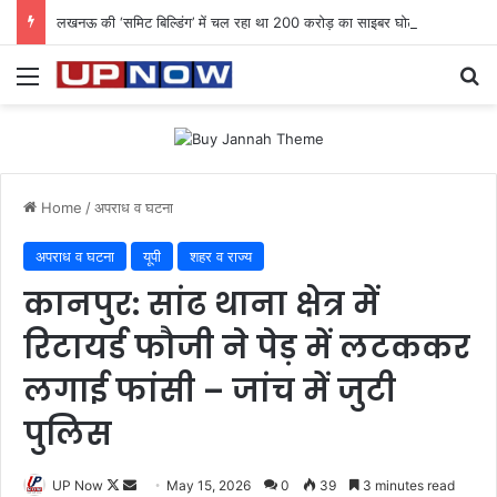
लखनऊ की ‘समिट बिल्डिंग’ में चल रहा था 200 करोड़ का साइबर घोटाला: 40 युवतियों समेत 119 गिरफ्तार
Menu
Se
Home
/
अपराध व घटना
अपराध व घटना
यूपी
शहर व राज्य
कानपुर: सांढ थाना क्षेत्र में
रिटायर्ड फौजी ने पेड़ में लटककर
लगाई फांसी – जांच में जुटी
पुलिस
Follow
Send
UP Now
May 15, 2026
0
39
3 minutes read