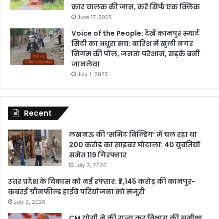
कार चालक की जान, करें सिर्फ एक क्लिक
June 17, 2025
Voice of the People: देखें कानपुर स्मार्ट
सिटी का अधूरा सच: बारिश में खुली नगर
निगम की पोल, जनता परेशान, सड़कें बनीं
जानलेवा
July 1, 2025
Recent
लखनऊ की ‘समिट बिल्डिंग’ में चल रहा था
200 करोड़ का साइबर घोटाला: 40 युवतियों
समेत 119 गिरफ्तार
July 3, 2026
उत्तर प्रदेश के विकास को नई रफ्तार: ₹7,145 करोड़ की कानपुर-
कबरई ग्रीनफील्ड हाईवे परियोजना को मंजूरी
July 2, 2026
CM योगी ने की राज्य कर विभाग की समीक्षा,