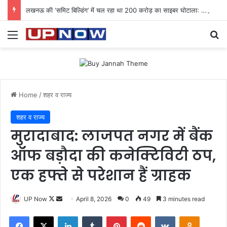
लखनऊ की ‘समिट बिल्डिंग’ में चल रहा था 200 करोड़ का साइबर घोटाला: 40 युवतियों समेत 119 गिरफ्तार
Menu
Se
Home
/
शहर व राज्य
शहर व राज्य
मुरादाबाद: लाजपत नगर में बैंक
ऑफ बड़ौदा की कनेक्टिविटी ठप,
एक हफ्ते से परेशान हैं ग्राहक
Follow
Send
UP Now
April 8, 2026
0
49
3 minutes read
on
an
Facebook
X
LinkedIn
Tumblr
Pinterest
Reddit
VKontakte
Odnoklas
X
email