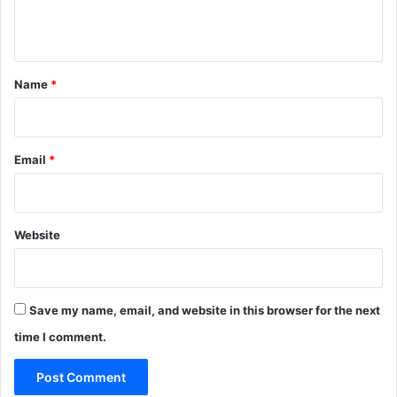
n
t
*
Name
*
Email
*
Website
Save my name, email, and website in this browser for the next
time I comment.