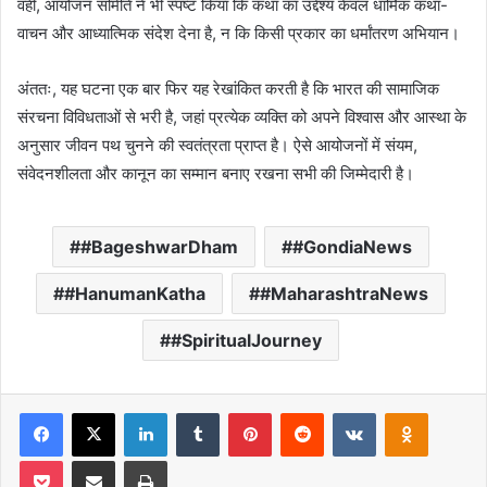
वहीं, आयोजन समिति ने भी स्पष्ट किया कि कथा का उद्देश्य केवल धार्मिक कथा-
वाचन और आध्यात्मिक संदेश देना है, न कि किसी प्रकार का धर्मांतरण अभियान।
अंततः, यह घटना एक बार फिर यह रेखांकित करती है कि भारत की सामाजिक
संरचना विविधताओं से भरी है, जहां प्रत्येक व्यक्ति को अपने विश्वास और आस्था के
अनुसार जीवन पथ चुनने की स्वतंत्रता प्राप्त है। ऐसे आयोजनों में संयम,
संवेदनशीलता और कानून का सम्मान बनाए रखना सभी की जिम्मेदारी है।
#BageshwarDham
#GondiaNews
#HanumanKatha
#MaharashtraNews
#SpiritualJourney
Facebook
X
LinkedIn
Tumblr
Pinterest
Reddit
VKontakte
Odnoklas
Pocket
Share via Email
Print