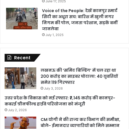
June 17, 2025
Voice of the People: देखें कानपुर स्मार्ट
सिटी का अधूरा सच: बारिश में खुली नगर
निगम की पोल, जनता परेशान, सड़कें बनीं
जानलेवा
July 1, 2025
Recent
लखनऊ की ‘समिट बिल्डिंग’ में चल रहा था
200 करोड़ का साइबर घोटाला: 40 युवतियों
समेत 119 गिरफ्तार
July 3, 2026
उत्तर प्रदेश के विकास को नई रफ्तार: ₹7,145 करोड़ की कानपुर-
कबरई ग्रीनफील्ड हाईवे परियोजना को मंजूरी
July 2, 2026
CM योगी ने की राज्य कर विभाग की समीक्षा,
बोले- ईमानदार व्यापारियों को मिले सम्मान