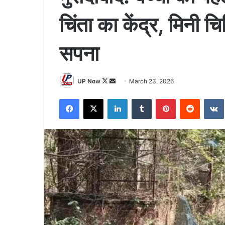
चिंता का केंद्र, मिनी 
सपना
Follow
Send
UP Now
March 23, 2026
on
an
Facebook
X
LinkedIn
Tumblr
Pinterest
Reddit
X
email