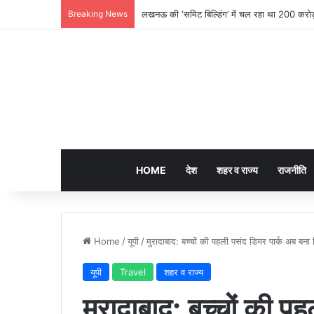
Breaking News
उत्तर प्रदेश के विकास को नई रफ्तार: ₹7,145 करोड़
HOME
देश
शहर व राज्य
राजनीति
Home
/
यूपी
/
मुरादाबाद: बच्चों की पहली पसंद डियर पार्क अब बना 
यूपी
Travel
शहर व राज्य
मुरादाबाद: बच्चों की प