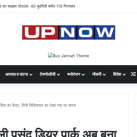
 की कानपुर-कबरई ग्रीनफील्ड हाईवे परियोजना को मंजूरी
अपराध व घटना
टेक्नोलॉजी
मनोरंजन
नौकरी
विदेश
चिंता का केंद्र, मिनी चिड़ियाघर का देखा गया था सपना
हली पसंद डियर पार्क अब बना