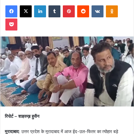
on
an
Facebook
X
LinkedIn
Tumblr
Pinterest
Reddit
VKontakte
Odnoklas
X
email
Pocket
रिपोर्ट – शाहरुख़ हुसैन
मुरादाबाद
: उत्तर प्रदेश के मुरादाबाद में आज ईद-उल-फितर का त्योहार बड़े