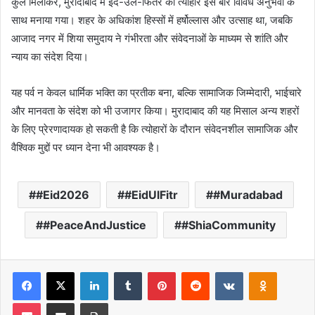
कुल मिलाकर, मुरादाबाद में ईद-उल-फितर का त्योहार इस बार विविध अनुभवों के
साथ मनाया गया। शहर के अधिकांश हिस्सों में हर्षोल्लास और उत्साह था, जबकि
आजाद नगर में शिया समुदाय ने गंभीरता और संवेदनाओं के माध्यम से शांति और
न्याय का संदेश दिया।
यह पर्व न केवल धार्मिक भक्ति का प्रतीक बना, बल्कि सामाजिक जिम्मेदारी, भाईचारे
और मानवता के संदेश को भी उजागर किया। मुरादाबाद की यह मिसाल अन्य शहरों
के लिए प्रेरणादायक हो सकती है कि त्योहारों के दौरान संवेदनशील सामाजिक और
वैश्विक मुद्दों पर ध्यान देना भी आवश्यक है।
#Eid2026
#EidUlFitr
#Muradabad
#PeaceAndJustice
#ShiaCommunity
Facebook
X
LinkedIn
Tumblr
Pinterest
Reddit
VKontakte
Odnoklas
Pocket
Share via Email
Print