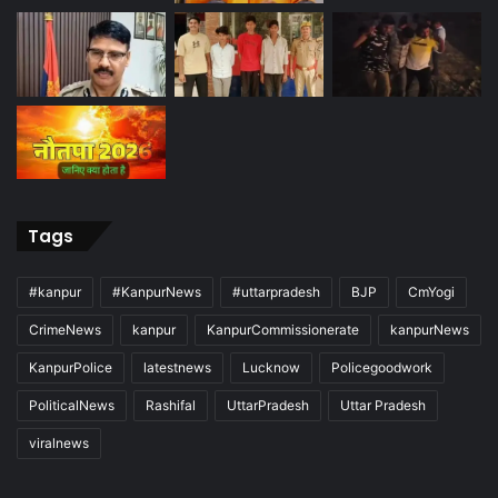
Tags
#kanpur
#KanpurNews
#uttarpradesh
BJP
CmYogi
CrimeNews
kanpur
KanpurCommissionerate
kanpurNews
KanpurPolice
latestnews
Lucknow
Policegoodwork
PoliticalNews
Rashifal
UttarPradesh
Uttar Pradesh
viralnews