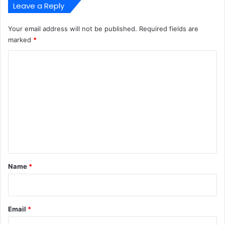
Leave a Reply
Your email address will not be published.
Required fields are
marked
*
C
o
m
m
e
n
t
*
Name
*
Email
*