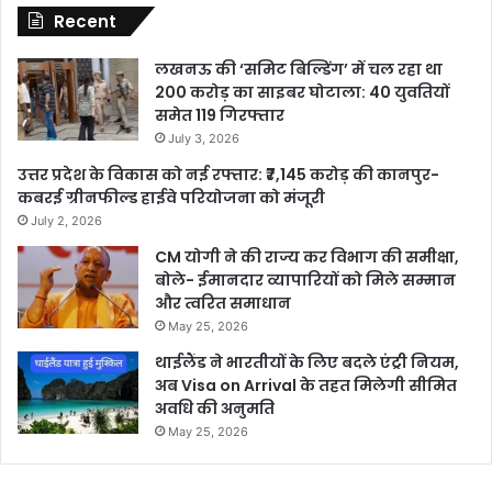
Recent
लखनऊ की ‘समिट बिल्डिंग’ में चल रहा था
200 करोड़ का साइबर घोटाला: 40 युवतियों
समेत 119 गिरफ्तार
July 3, 2026
उत्तर प्रदेश के विकास को नई रफ्तार: ₹7,145 करोड़ की कानपुर-
कबरई ग्रीनफील्ड हाईवे परियोजना को मंजूरी
July 2, 2026
CM योगी ने की राज्य कर विभाग की समीक्षा,
बोले- ईमानदार व्यापारियों को मिले सम्मान
और त्वरित समाधान
May 25, 2026
थाईलैंड ने भारतीयों के लिए बदले एंट्री नियम,
अब Visa on Arrival के तहत मिलेगी सीमित
अवधि की अनुमति
May 25, 2026