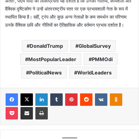
अंततः, पीएम मोदी की लोकप्रियता यह दर्शाती है कि उनकी नीतियों, कार्यशैली और
वैश्विक दृष्टिकोण ने उन्हें अंतरराष्ट्रीय स्तर पर एक प्रभावशाली नेता के रूप में
स्थापित किया है। वहीं, ट्रंप और कुछ अन्य नेताओं के कम समर्थन का परिणाम
उनके वैश्विक छवि और नीतियों का ऐतिहासिक और वर्तमान प्रभाव दर्शाता है।
DonaldTrump
GlobalSurvey
MostPopularLeader
PMMOdi
PoliticalNews
WorldLeaders
Facebook
X
LinkedIn
Tumblr
Pinterest
Reddit
VKontakte
Odnoklas
Pocket
Share via Email
Print