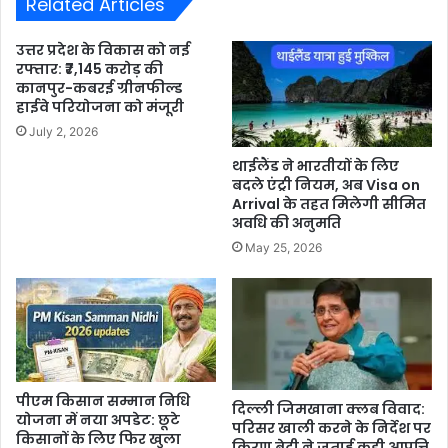
Related Articles
उत्तर प्रदेश के विकास को नई
रफ्तार: ₹7,145 करोड़ की
कानपुर-कबरई ग्रीनफील्ड
हाईवे परियोजना को मंजूरी
July 2, 2026
थाईलैंड ने भारतीयों के लिए
बदले एंट्री नियम, अब Visa on
Arrival के तहत मिलेगी सीमित
अवधि की अनुमति
May 25, 2026
पीएम किसान सम्मान निधि
दिल्ली जिमखाना क्लब विवाद:
योजना में नया अपडेट: छूटे
परिसर खाली करने के निर्देश पर
किसानों के लिए फिर खुला
किरण बेदी ने जताई कड़ी आपत्ति