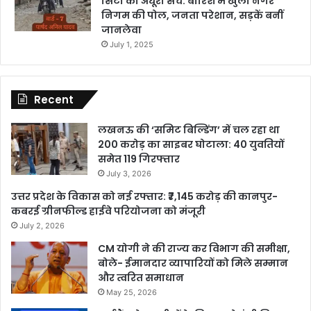
सिटी का अधूरा सच: बारिश में खुली नगर
निगम की पोल, जनता परेशान, सड़कें बनीं
जानलेवा
July 1, 2025
Recent
लखनऊ की ‘समिट बिल्डिंग’ में चल रहा था
200 करोड़ का साइबर घोटाला: 40 युवतियों
समेत 119 गिरफ्तार
July 3, 2026
उत्तर प्रदेश के विकास को नई रफ्तार: ₹7,145 करोड़ की कानपुर-
कबरई ग्रीनफील्ड हाईवे परियोजना को मंजूरी
July 2, 2026
CM योगी ने की राज्य कर विभाग की समीक्षा,
बोले- ईमानदार व्यापारियों को मिले सम्मान
और त्वरित समाधान
May 25, 2026