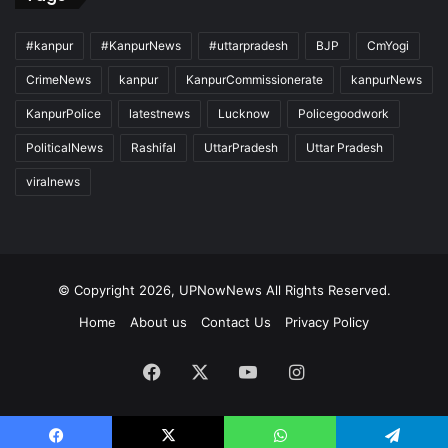
#kanpur
#KanpurNews
#uttarpradesh
BJP
CmYogi
CrimeNews
kanpur
KanpurCommissionerate
kanpurNews
KanpurPolice
latestnews
Lucknow
Policegoodwork
PoliticalNews
Rashifal
UttarPradesh
Uttar Pradesh
viralnews
© Copyright 2026, UPNowNews All Rights Reserved.
Home
About us
Contact Us
Privacy Policy
Facebook
X
YouTube
Instagram