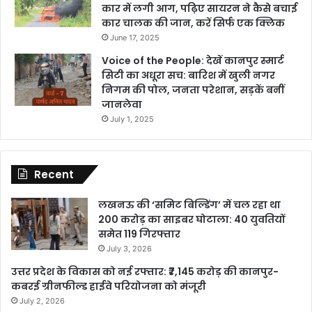
कार में लगी आग, पढ़िए सायरन ने कैसे बचाई
कार चालक की जान, करें सिर्फ एक क्लिक
June 17, 2025
Voice of the People: देखें कानपुर स्मार्ट
सिटी का अधूरा सच: बारिश में खुली नगर
निगम की पोल, जनता परेशान, सड़कें बनीं
जानलेवा
July 1, 2025
Recent
लखनऊ की ‘समिट बिल्डिंग’ में चल रहा था
200 करोड़ का साइबर घोटाला: 40 युवतियों
समेत 119 गिरफ्तार
July 3, 2026
उत्तर प्रदेश के विकास को नई रफ्तार: ₹7,145 करोड़ की कानपुर-
कबरई ग्रीनफील्ड हाईवे परियोजना को मंजूरी
July 2, 2026