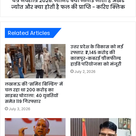
चैत्र नवरात्रि 2026: जानिए क्यों जलाई जाती है अखंड
ज्योत और क्या होती है फल की प्राप्ति - करिए क्लिक
Related Articles
उत्तर प्रदेश के विकास को नई
रफ्तार: ₹7,145 करोड़ की
कानपुर-कबरई ग्रीनफील्ड
हाईवे परियोजना को मंजूरी
July 2, 2026
लखनऊ की ‘समिट बिल्डिंग’ में
चल रहा था 200 करोड़ का
साइबर घोटाला: 40 युवतियों
समेत 119 गिरफ्तार
July 3, 2026