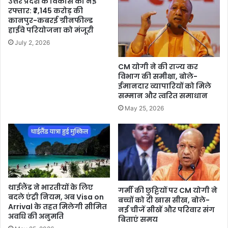
उत्तर प्रदेश के विकास को नई
रफ्तार: ₹7,145 करोड़ की
कानपुर-कबरई ग्रीनफील्ड
हाईवे परियोजना को मंजूरी
July 2, 2026
CM योगी ने की राज्य कर
विभाग की समीक्षा, बोले-
ईमानदार व्यापारियों को मिले
सम्मान और त्वरित समाधान
May 25, 2026
थाईलैंड ने भारतीयों के लिए
गर्मी की छुट्टियों पर CM योगी ने
बदले एंट्री नियम, अब Visa on
बच्चों को दी खास सीख, बोले-
Arrival के तहत मिलेगी सीमित
नई चीजें सीखें और परिवार संग
अवधि की अनुमति
बिताएं समय