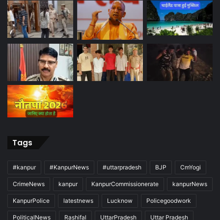
Tags
#kanpur
#KanpurNews
#uttarpradesh
BJP
CmYogi
CrimeNews
kanpur
KanpurCommissionerate
kanpurNews
KanpurPolice
latestnews
Lucknow
Policegoodwork
PoliticalNews
Rashifal
UttarPradesh
Uttar Pradesh