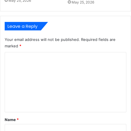
May 25, 2026
May 25, 2026
Leave a Reply
Your email address will not be published.
Required fields are
marked
*
C
o
m
m
e
n
t
*
Name
*