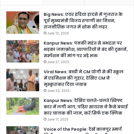
Big News: एयर इंडिया हादसे में गुजरात के
पूर्व मुख्यमंत्री विजय रूपाणी का निधन,
राजनीतिक जगत में शोक की लहर
June 12, 2025
Kanpur News: पनकी महंत से अभद्रता पर
भड़का जनाक्रोश, व्यापारियों ने बंद की दुकानें,
सस्पेंशन की मांग पर अड़े भक्त
June 27, 2025
Viral News: बच्ची ने CM योगी से की स्कूल
में एडमिशन की गुहार, देखिए CM ने
मुस्कुराकर दिया जवाब
June 23, 2025
Kanpur News: देखिए चलते-चलते स्विफ्ट
कार में लगी आग, पढ़िए सायरन ने कैसे बचाई
कार चालक की जान, करें सिर्फ एक क्लिक
June 17, 2025
Voice of the People: देखें कानपुर स्मार्ट