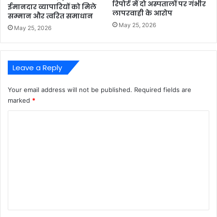
रिपोर्ट में दो अस्पतालों पर गंभीर
ईमानदार व्यापारियों को मिले
लापरवाही के आरोप
सम्मान और त्वरित समाधान
May 25, 2026
May 25, 2026
Leave a Reply
Your email address will not be published.
Required fields are
marked
*
C
o
m
m
e
n
t