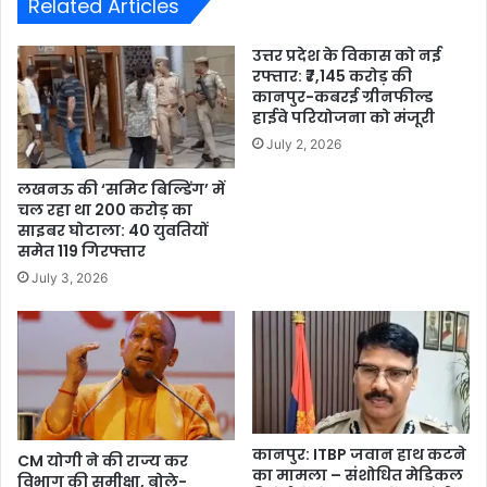
Related Articles
उत्तर प्रदेश के विकास को नई
रफ्तार: ₹7,145 करोड़ की
कानपुर-कबरई ग्रीनफील्ड
हाईवे परियोजना को मंजूरी
July 2, 2026
लखनऊ की ‘समिट बिल्डिंग’ में
चल रहा था 200 करोड़ का
साइबर घोटाला: 40 युवतियों
समेत 119 गिरफ्तार
July 3, 2026
कानपुर: ITBP जवान हाथ कटने
CM योगी ने की राज्य कर
का मामला – संशोधित मेडिकल
विभाग की समीक्षा, बोले-