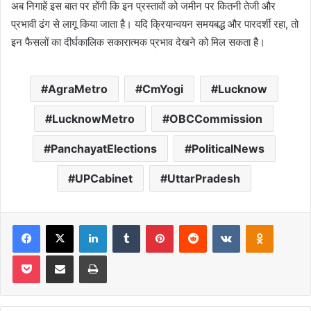
अब निगाहें इस बात पर होंगी कि इन प्रस्तावों को जमीन पर कितनी तेजी और
प्रभावी ढंग से लागू किया जाता है। यदि क्रियान्वयन समयबद्ध और पारदर्शी रहा, तो
इन फैसलों का दीर्घकालिक सकारात्मक प्रभाव देखने को मिल सकता है।
AgraMetro
CmYogi
Lucknow
LucknowMetro
OBCCommission
PanchayatElections
PoliticalNews
UPCabinet
UttarPradesh
Facebook
X
LinkedIn
Tumblr
Pinterest
Reddit
VKontakte
Odnoklas
Pocket
Share via Email
Print