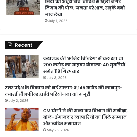
सिटी का अधूरा सच: बारिश में खुली नगर
निगम की पोल, जनता परेशान, सड़कें बनीं
जानलेवा
July 1, 2025
Recent
लखनऊ की ‘समिट बिल्डिंग’ में चल रहा था
200 करोड़ का साइबर घोटाला: 40 युवतियों
समेत 119 गिरफ्तार
July 3, 2026
उत्तर प्रदेश के विकास को नई रफ्तार: ₹7,145 करोड़ की कानपुर-
कबरई ग्रीनफील्ड हाईवे परियोजना को मंजूरी
July 2, 2026
CM योगी ने की राज्य कर विभाग की समीक्षा,
बोले- ईमानदार व्यापारियों को मिले सम्मान
और त्वरित समाधान
May 25, 2026