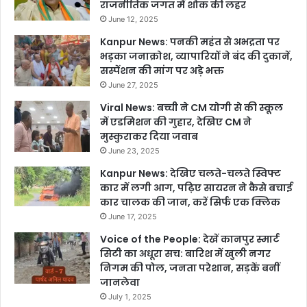
राजनीतिक जगत में शोक की लहर
June 12, 2025
Kanpur News: पनकी महंत से अभद्रता पर
भड़का जनाक्रोश, व्यापारियों ने बंद की दुकानें,
सस्पेंशन की मांग पर अड़े भक्त
June 27, 2025
Viral News: बच्ची ने CM योगी से की स्कूल
में एडमिशन की गुहार, देखिए CM ने
मुस्कुराकर दिया जवाब
June 23, 2025
Kanpur News: देखिए चलते-चलते स्विफ्ट
कार में लगी आग, पढ़िए सायरन ने कैसे बचाई
कार चालक की जान, करें सिर्फ एक क्लिक
June 17, 2025
Voice of the People: देखें कानपुर स्मार्ट
सिटी का अधूरा सच: बारिश में खुली नगर
निगम की पोल, जनता परेशान, सड़कें बनीं
जानलेवा
July 1, 2025