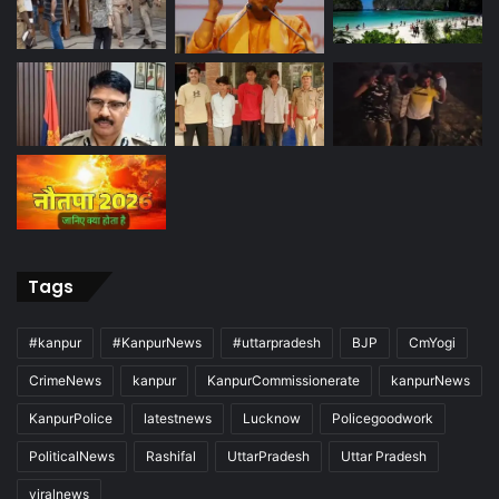
Tags
#kanpur
#KanpurNews
#uttarpradesh
BJP
CmYogi
CrimeNews
kanpur
KanpurCommissionerate
kanpurNews
KanpurPolice
latestnews
Lucknow
Policegoodwork
PoliticalNews
Rashifal
UttarPradesh
Uttar Pradesh
viralnews