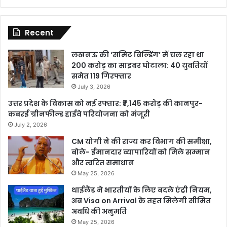
Recent
लखनऊ की ‘समिट बिल्डिंग’ में चल रहा था
200 करोड़ का साइबर घोटाला: 40 युवतियों
समेत 119 गिरफ्तार
July 3, 2026
उत्तर प्रदेश के विकास को नई रफ्तार: ₹7,145 करोड़ की कानपुर-
कबरई ग्रीनफील्ड हाईवे परियोजना को मंजूरी
July 2, 2026
CM योगी ने की राज्य कर विभाग की समीक्षा,
बोले- ईमानदार व्यापारियों को मिले सम्मान
और त्वरित समाधान
May 25, 2026
थाईलैंड ने भारतीयों के लिए बदले एंट्री नियम,
अब Visa on Arrival के तहत मिलेगी सीमित
अवधि की अनुमति
May 25, 2026