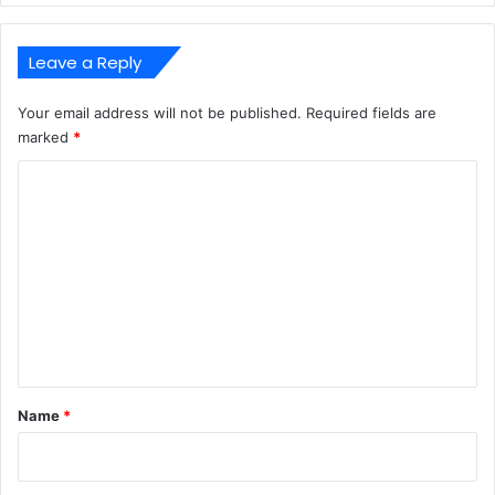
Leave a Reply
Your email address will not be published.
Required fields are
marked
*
C
o
m
m
e
n
t
*
Name
*