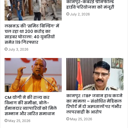
कानपुर-कबरई ग्रीनफील्ड
हाईवे परियोजना को मंजूरी
July 2, 2026
लखनऊ की ‘समिट बिल्डिंग’ में
चल रहा था 200 करोड़ का
साइबर घोटाला: 40 युवतियों
समेत 119 गिरफ्तार
July 3, 2026
कानपुर: ITBP जवान हाथ कटने
CM योगी ने की राज्य कर
का मामला – संशोधित मेडिकल
विभाग की समीक्षा, बोले-
रिपोर्ट में दो अस्पतालों पर गंभीर
ईमानदार व्यापारियों को मिले
लापरवाही के आरोप
सम्मान और त्वरित समाधान
May 25, 2026
May 25, 2026