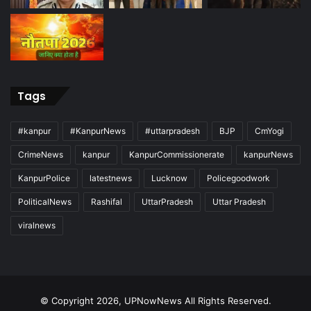
Tags
#kanpur
#KanpurNews
#uttarpradesh
BJP
CmYogi
CrimeNews
kanpur
KanpurCommissionerate
kanpurNews
KanpurPolice
latestnews
Lucknow
Policegoodwork
PoliticalNews
Rashifal
UttarPradesh
Uttar Pradesh
viralnews
© Copyright 2026, UPNowNews All Rights Reserved.