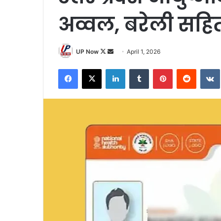
अव्वल, बरेली सहित
Follow
Send
UP Now
April 1, 2026
on
an
Facebook
X
LinkedIn
Tumblr
Pinterest
Reddit
X
email