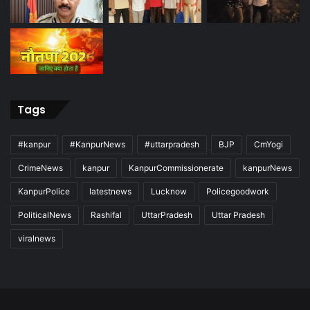
Tags
#kanpur
#KanpurNews
#uttarpradesh
BJP
CmYogi
CrimeNews
kanpur
KanpurCommissionerate
kanpurNews
KanpurPolice
latestnews
Lucknow
Policegoodwork
PoliticalNews
Rashifal
UttarPradesh
Uttar Pradesh
viralnews