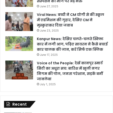
सस्पेंशन की मांग पर अड़े भक्त
June 27, 2025
Viral News: बच्ची ने CM योगी से की स्कूल
में एडमिशन की गुहार, देखिए CM ने
मुस्कुराकर दिया जवाब
June 23, 2025
Kanpur News: देखिए चलते-चलते स्विफ्ट
कार में लगी आग, पढ़िए सायरन ने कैसे बचाई
कार चालक की जान, करें सिर्फ एक क्लिक
June 17, 2025
Voice of the People: देखें कानपुर स्मार्ट
सिटी का अधूरा सच: बारिश में खुली नगर
निगम की पोल, जनता परेशान, सड़कें बनीं
जानलेवा
July 1, 2025
Recent