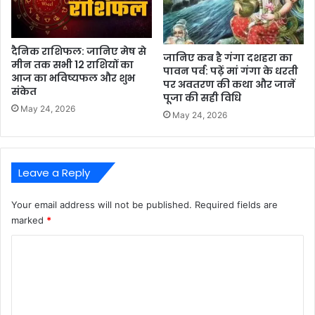
दैनिक राशिफल: जानिए मेष से
जानिए कब है गंगा दशहरा का
मीन तक सभी 12 राशियों का
पावन पर्व: पढ़ें मां गंगा के धरती
आज का भविष्यफल और शुभ
पर अवतरण की कथा और जानें
संकेत
पूजा की सही विधि
May 24, 2026
May 24, 2026
Leave a Reply
Your email address will not be published.
Required fields are
marked
*
C
o
m
m