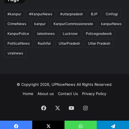
#kanpur
#KanpurNews
#uttarpradesh
BJP
CmYogi
CrimeNews
kanpur
KanpurCommissionerate
kanpurNews
KanpurPolice
latestnews
Lucknow
Policegoodwork
PoliticalNews
Rashifal
UttarPradesh
Uttar Pradesh
viralnews
© Copyright 2026, UPNowNews All Rights Reserved.
Home
About us
Contact Us
Privacy Policy
Facebook
X
YouTube
Instagram