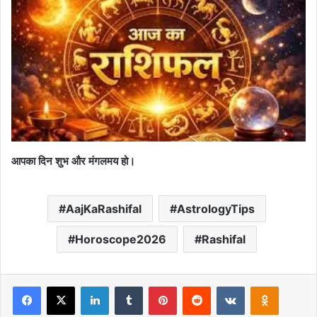
आपका दिन शुभ और मंगलमय हो।
AajKaRashifal
AstrologyTips
Horoscope2026
Rashifal
Facebook
X
LinkedIn
Tumblr
Pinterest
Reddit
VKontakte
Odnoklas