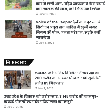
कार में लगी आग, पढ़िए सायरन ने कैसे बचाई
कार चालक की जान, करें सिर्फ एक क्लिक
June 17, 2025
Voice of the People: देखें कानपुर स्मार्ट
सिटी का अधूरा सच: बारिश में खुली नगर
निगम की पोल, जनता परेशान, सड़कें बनीं
जानलेवा
July 1, 2025
Recent
लखनऊ की ‘समिट बिल्डिंग’ में चल रहा था
200 करोड़ का साइबर घोटाला: 40 युवतियों
समेत 119 गिरफ्तार
July 3, 2026
उत्तर प्रदेश के विकास को नई रफ्तार: ₹7,145 करोड़ की कानपुर-
कबरई ग्रीनफील्ड हाईवे परियोजना को मंजूरी
July 2, 2026