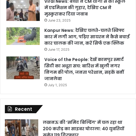
Viral News: बच्ची ने CM योगी से की स्कूल
में एडमिशन की गुहार, देखिए CM ने
मुस्कुराकर दिया जवाब
June 23, 2025
Kanpur News: देखिए चलते-चलते स्विफ्ट
कार में लगी आग, पढ़िए सायरन ने कैसे बचाई
कार चालक की जान, करें सिर्फ एक क्लिक
June 17, 2025
Voice of the People: देखें कानपुर स्मार्ट
सिटी का अधूरा सच: बारिश में खुली नगर
निगम की पोल, जनता परेशान, सड़कें बनीं
जानलेवा
July 1, 2025
Recent
लखनऊ की ‘समिट बिल्डिंग’ में चल रहा था
200 करोड़ का साइबर घोटाला: 40 युवतियों
समेत 119 गिरफ्तार