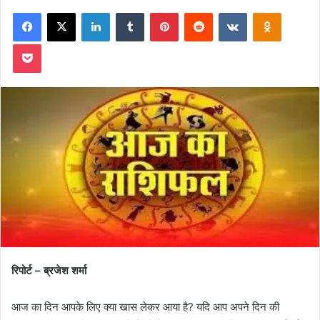
on
an
Facebook
X
LinkedIn
Tumblr
Pinterest
Reddit
VKontakte
Odnoklas
X
email
Pocket
रिपोर्ट – ब्रजेश शर्मा
आज का दिन आपके लिए क्या खास लेकर आया है? यदि आप अपने दिन की