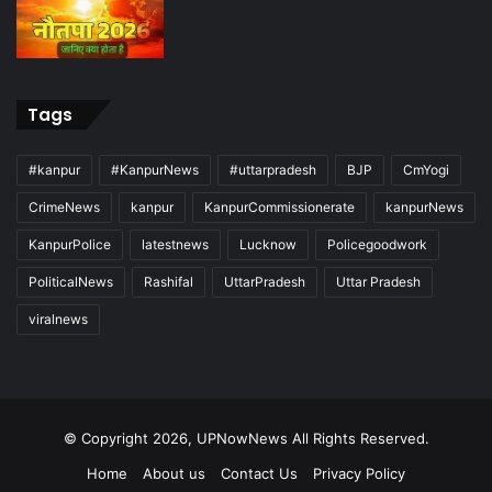
Tags
#kanpur
#KanpurNews
#uttarpradesh
BJP
CmYogi
CrimeNews
kanpur
KanpurCommissionerate
kanpurNews
KanpurPolice
latestnews
Lucknow
Policegoodwork
PoliticalNews
Rashifal
UttarPradesh
Uttar Pradesh
viralnews
© Copyright 2026, UPNowNews All Rights Reserved.
Home
About us
Contact Us
Privacy Policy