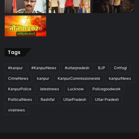
Tags
#kanpur
#KanpurNews
#uttarpradesh
BJP
CmYogi
CrimeNews
kanpur
KanpurCommissionerate
kanpurNews
KanpurPolice
latestnews
Lucknow
Policegoodwork
PoliticalNews
Rashifal
UttarPradesh
Uttar Pradesh
viralnews