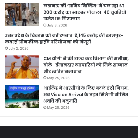
लखनऊ की ‘समिट बिल्डिंग’ में चल रहा था
200 करोड़ का साइबर घोटाला: 40 युवतियों
समेत 119 गिरफ्तार
July 3, 2026
उत्तर प्रदेश के विकास को नई रफ्तार: ₹7,145 करोड़ की कानपुर-
कबरई ग्रीनफील्ड हाईवे परियोजना को मंजूरी
July 2, 2026
CM योगी ने की राज्य कर विभाग की समीक्षा,
बोले- ईमानदार व्यापारियों को मिले सम्मान
और त्वरित समाधान
May 25, 2026
थाईलैंड ने भारतीयों के लिए बदले एंट्री नियम,
अब Visa on Arrival के तहत मिलेगी सीमित
अवधि की अनुमति
May 25, 2026