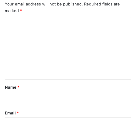
Your email address will not be published.
Required fields are
marked
*
C
o
m
m
e
n
t
*
Name
*
Email
*