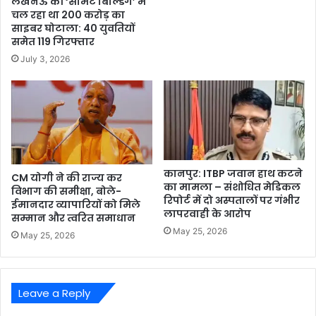
लखनऊ की ‘समिट बिल्डिंग’ में
चल रहा था 200 करोड़ का
साइबर घोटाला: 40 युवतियों
समेत 119 गिरफ्तार
July 3, 2026
कानपुर: ITBP जवान हाथ कटने
CM योगी ने की राज्य कर
का मामला – संशोधित मेडिकल
विभाग की समीक्षा, बोले-
रिपोर्ट में दो अस्पतालों पर गंभीर
ईमानदार व्यापारियों को मिले
लापरवाही के आरोप
सम्मान और त्वरित समाधान
May 25, 2026
May 25, 2026
Leave a Reply