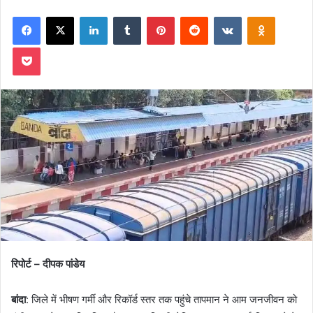
on
an
Facebook
X
LinkedIn
Tumblr
Pinterest
Reddit
VKontakte
Odnoklas
X
email
Pocket
रिपोर्ट – दीपक पांडेय
बांदा
: जिले में भीषण गर्मी और रिकॉर्ड स्तर तक पहुंचे तापमान ने आम जनजीवन को