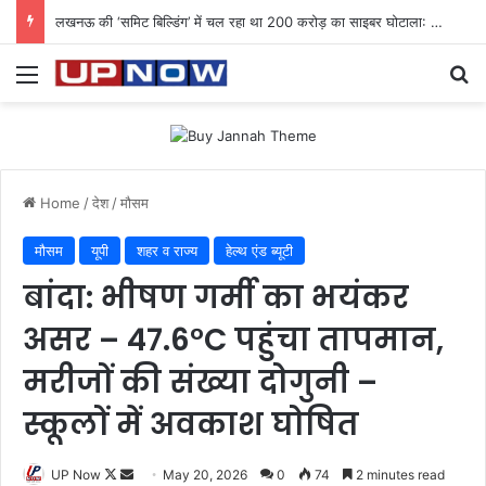
लखनऊ की ‘समिट बिल्डिंग’ में चल रहा था 200 करोड़ का साइबर घोटाला: 40 युवतियों समेत 119 गिरफ्तार
Menu
Se
Home
/
देश
/
मौसम
मौसम
यूपी
शहर व राज्य
हेल्थ एंड ब्यूटी
बांदा: भीषण गर्मी का भयंकर
असर – 47.6°C पहुंचा तापमान,
मरीजों की संख्या दोगुनी –
स्कूलों में अवकाश घोषित
Follow
Send
UP Now
May 20, 2026
0
74
2 minutes read