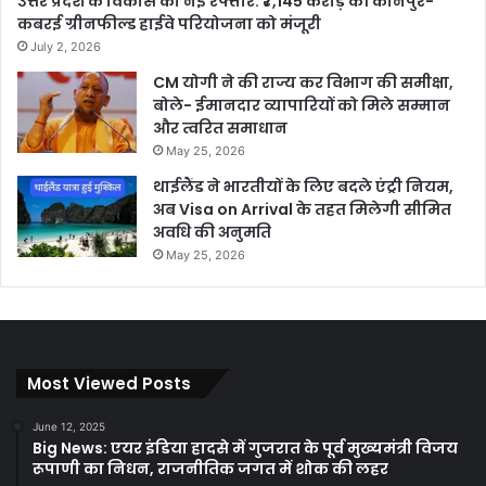
उत्तर प्रदेश के विकास को नई रफ्तार: ₹7,145 करोड़ की कानपुर-
कबरई ग्रीनफील्ड हाईवे परियोजना को मंजूरी
July 2, 2026
CM योगी ने की राज्य कर विभाग की समीक्षा,
बोले- ईमानदार व्यापारियों को मिले सम्मान
और त्वरित समाधान
May 25, 2026
थाईलैंड ने भारतीयों के लिए बदले एंट्री नियम,
अब Visa on Arrival के तहत मिलेगी सीमित
अवधि की अनुमति
May 25, 2026
Most Viewed Posts
June 12, 2025
Big News: एयर इंडिया हादसे में गुजरात के पूर्व मुख्यमंत्री विजय
रूपाणी का निधन, राजनीतिक जगत में शोक की लहर