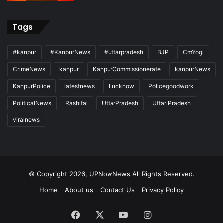
Tags
#kanpur
#KanpurNews
#uttarpradesh
BJP
CmYogi
CrimeNews
kanpur
KanpurCommissionerate
kanpurNews
KanpurPolice
latestnews
Lucknow
Policegoodwork
PoliticalNews
Rashifal
UttarPradesh
Uttar Pradesh
viralnews
© Copyright 2026, UPNowNews All Rights Reserved.
Home
About us
Contact Us
Privacy Policy
Facebook
X
YouTube
Instagram