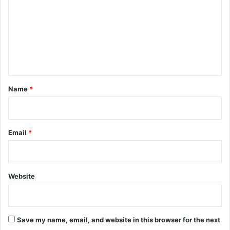
m
m
e
n
t
*
Name
*
Email
*
Website
Save my name, email, and website in this browser for the next