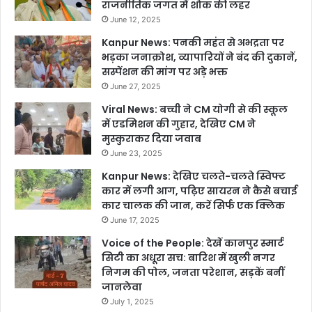
राजनीतिक जगत में शोक की लहर
June 12, 2025
Kanpur News: पनकी महंत से अभद्रता पर
भड़का जनाक्रोश, व्यापारियों ने बंद की दुकानें,
सस्पेंशन की मांग पर अड़े भक्त
June 27, 2025
Viral News: बच्ची ने CM योगी से की स्कूल
में एडमिशन की गुहार, देखिए CM ने
मुस्कुराकर दिया जवाब
June 23, 2025
Kanpur News: देखिए चलते-चलते स्विफ्ट
कार में लगी आग, पढ़िए सायरन ने कैसे बचाई
कार चालक की जान, करें सिर्फ एक क्लिक
June 17, 2025
Voice of the People: देखें कानपुर स्मार्ट
सिटी का अधूरा सच: बारिश में खुली नगर
निगम की पोल, जनता परेशान, सड़कें बनीं
जानलेवा
July 1, 2025