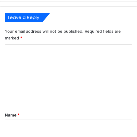
Leave a Reply
Your email address will not be published.
Required fields are
marked
*
C
o
m
m
e
n
t
*
Name
*