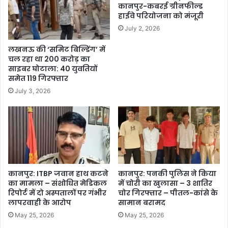
कानपुर-कबरई ग्रीनफील्ड
हाईवे परियोजना को मंजूरी
July 2, 2026
लखनऊ की ‘समिट बिल्डिंग’ में
चल रहा था 200 करोड़ का
साइबर घोटाला: 40 युवतियों
समेत 119 गिरफ्तार
July 3, 2026
कानपुर: ITBP जवान हाथ कटने
कानपुर: पनकी पुलिस ने किया
का मामला – संशोधित मेडिकल
में चोरी का खुलासा – 3 शातिर
रिपोर्ट में दो अस्पतालों पर गंभीर
चोर गिरफ्तार – पीतल-कांसे के
लापरवाही के आरोप
सामान बरामद
May 25, 2026
May 25, 2026