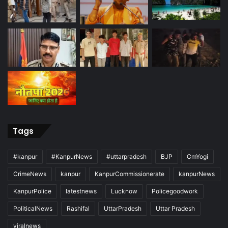
Tags
#kanpur
#KanpurNews
#uttarpradesh
BJP
CmYogi
CrimeNews
kanpur
KanpurCommissionerate
kanpurNews
KanpurPolice
latestnews
Lucknow
Policegoodwork
PoliticalNews
Rashifal
UttarPradesh
Uttar Pradesh
viralnews