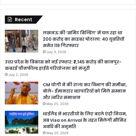
Recent
लखनऊ की ‘समिट बिल्डिंग’ में चल रहा था
200 करोड़ का साइबर घोटाला: 40 युवतियों
समेत 119 गिरफ्तार
July 3, 2026
उत्तर प्रदेश के विकास को नई रफ्तार: ₹7,145 करोड़ की कानपुर-
कबरई ग्रीनफील्ड हाईवे परियोजना को मंजूरी
July 2, 2026
CM योगी ने की राज्य कर विभाग की समीक्षा,
बोले- ईमानदार व्यापारियों को मिले सम्मान
और त्वरित समाधान
May 25, 2026
थाईलैंड ने भारतीयों के लिए बदले एंट्री नियम,
अब Visa on Arrival के तहत मिलेगी सीमित
अवधि की अनुमति
May 25, 2026