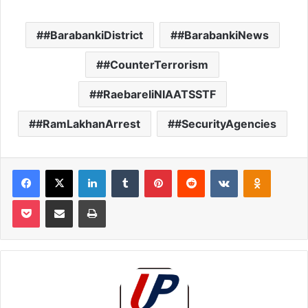
#BarabankiDistrict
#BarabankiNews
#CounterTerrorism
#RaebareliNIAATSSTF
#RamLakhanArrest
#SecurityAgencies
Facebook
X
LinkedIn
Tumblr
Pinterest
Reddit
VKontakte
Odnoklas
Pocket
Share via Email
Print