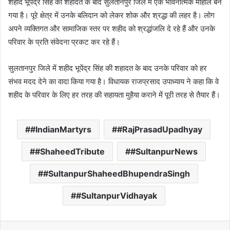
शहीद भूपेंद्र सिंह की शहादत के बाद सुलतानपुर जिले में एक भावनात्मक माहौल बन
गया है। पूरे क्षेत्र में उनके बलिदान को लेकर शोक और श्रद्धा की लहर है। लोग
अपने व्यक्तिगत और सामाजिक स्तर पर शहीद को श्रद्धांजलि दे रहे हैं और उनके
परिवार के प्रति संवेदना प्रकट कर रहे हैं।
सुलतानपुर जिले में शहीद भूपेंद्र सिंह की शहादत के बाद उनके परिवार को हर
संभव मदद देने का वादा किया गया है। विधायक राजप्रसाद उपाध्याय ने कहा कि वे
शहीद के परिवार के लिए हर तरह की सहायता मुहैया कराने में पूरी तरह से तैयार हैं।
#IndianMartyrs
#RajPrasadUpadhyay
#ShaheedTribute
#SultanpurNews
#SultanpurShaheedBhupendraSingh
#SultanpurVidhayak
Facebook
X
LinkedIn
Tumblr
Pinterest
Reddit
VKontakte
Odnoklas