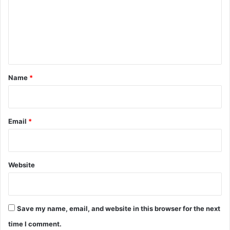
m
e
n
t
*
Name
*
Email
*
Website
Save my name, email, and website in this browser for the next
time I comment.