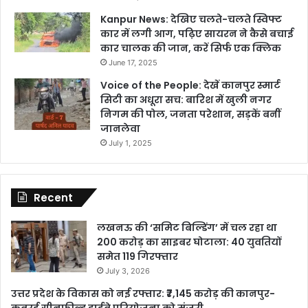
Kanpur News: देखिए चलते-चलते स्विफ्ट
कार में लगी आग, पढ़िए सायरन ने कैसे बचाई
कार चालक की जान, करें सिर्फ एक क्लिक
June 17, 2025
Voice of the People: देखें कानपुर स्मार्ट
सिटी का अधूरा सच: बारिश में खुली नगर
निगम की पोल, जनता परेशान, सड़कें बनीं
जानलेवा
July 1, 2025
Recent
लखनऊ की ‘समिट बिल्डिंग’ में चल रहा था
200 करोड़ का साइबर घोटाला: 40 युवतियों
समेत 119 गिरफ्तार
July 3, 2026
उत्तर प्रदेश के विकास को नई रफ्तार: ₹7,145 करोड़ की कानपुर-
कबरई ग्रीनफील्ड हाईवे परियोजना को मंजूरी