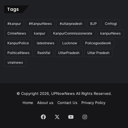
Tags
#kanpur
#KanpurNews
#uttarpradesh
BJP
CmYogi
CrimeNews
kanpur
KanpurCommissionerate
kanpurNews
KanpurPolice
latestnews
Lucknow
Policegoodwork
PoliticalNews
Rashifal
UttarPradesh
Uttar Pradesh
viralnews
© Copyright 2026, UPNowNews All Rights Reserved.
Home
About us
Contact Us
Privacy Policy
Facebook
X
YouTube
Instagram