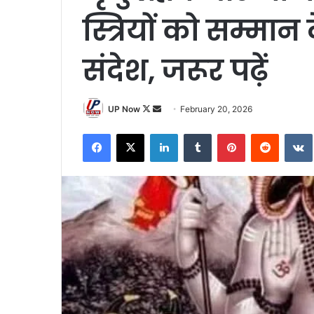
स्त्रियों को सम्मान
संदेश, जरूर पढ़ें
Follow
Send
UP Now
February 20, 2026
on
an
Facebook
X
LinkedIn
Tumblr
Pinterest
Reddit
X
email