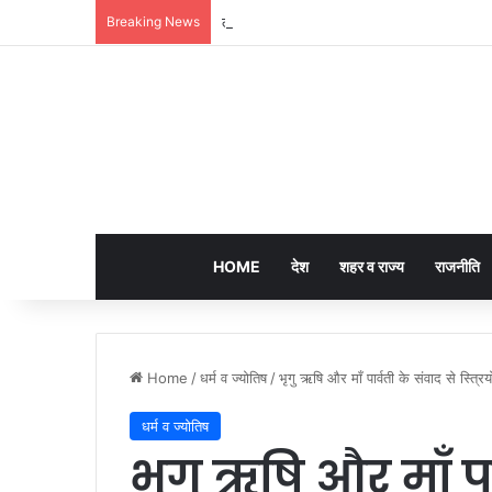
Breaking News
लखनऊ की ‘समिट बिल्डिंग’ में चल रहा था 200 करोड़
HOME
देश
शहर व राज्य
राजनीति
Home
/
धर्म व ज्योतिष
/
भृगु ऋषि और माँ पार्वती के संवाद से स्त्रिय
धर्म व ज्योतिष
भृगु ऋषि और माँ पा