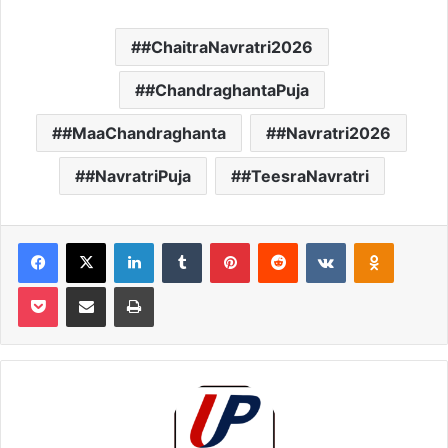
#ChaitraNavratri2026
#ChandraghantaPuja
#MaaChandraghanta
#Navratri2026
#NavratriPuja
#TeesraNavratri
Facebook
X
LinkedIn
Tumblr
Pinterest
Reddit
VKontakte
Odnoklas
Pocket
Share via Email
Print