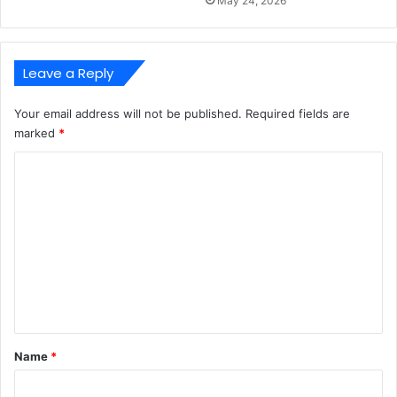
May 24, 2026
Leave a Reply
Your email address will not be published.
Required fields are
marked
*
C
o
m
m
e
n
t
*
Name
*