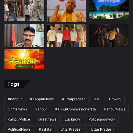
Tags
#kanpur
#KanpurNews
#uttarpradesh
BJP
CmYogi
CrimeNews
kanpur
KanpurCommissionerate
kanpurNews
KanpurPolice
latestnews
Lucknow
Policegoodwork
PoliticalNews
Rashifal
UttarPradesh
Uttar Pradesh