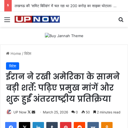
लखनऊ की ‘समिट बिल्डिंग’ में चल रहा था 200 करोड़ का साइबर घोटाला: 40 युवतियों समेत 119 गिरफ्तार
Menu
Se
Home
/
विदेश
विदेश
ईरान ने रखी अमेरिका के सामने
बड़ी शर्तें: पढ़िए प्रमुख मांगें और
शुरू हुईं अंतरराष्ट्रीय प्रतिक्रिया
Follow
Send
UP Now
March 25, 2026
0
50
2 minutes read
on
an
Facebook
X
LinkedIn
Tumblr
Pinterest
Reddit
VKontakte
Odnoklas
X
email