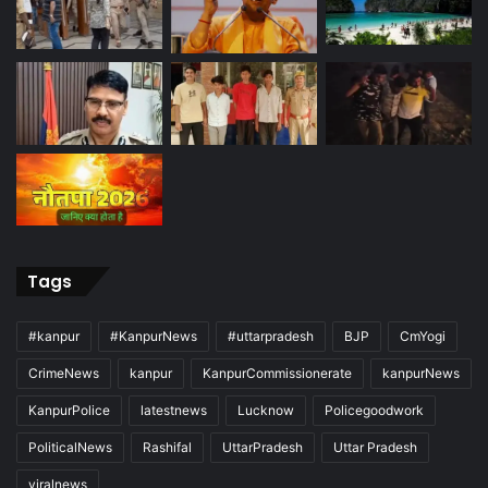
Tags
#kanpur
#KanpurNews
#uttarpradesh
BJP
CmYogi
CrimeNews
kanpur
KanpurCommissionerate
kanpurNews
KanpurPolice
latestnews
Lucknow
Policegoodwork
PoliticalNews
Rashifal
UttarPradesh
Uttar Pradesh
viralnews