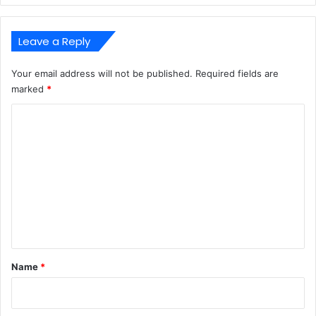
Leave a Reply
Your email address will not be published.
Required fields are
marked
*
C
o
m
m
e
n
t
*
Name
*