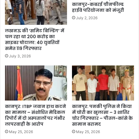
कानपुर-कबरई ग्रीनफील्ड
हाईवे परियोजना को मंजूरी
July 2, 2026
लखनऊ की ‘समिट बिल्डिंग’ में
चल रहा था 200 करोड़ का
साइबर घोटाला: 40 युवतियों
समेत 119 गिरफ्तार
July 3, 2026
कानपुर: ITBP जवान हाथ कटने
कानपुर: पनकी पुलिस ने किया
का मामला – संशोधित मेडिकल
में चोरी का खुलासा – 3 शातिर
रिपोर्ट में दो अस्पतालों पर गंभीर
चोर गिरफ्तार – पीतल-कांसे के
लापरवाही के आरोप
सामान बरामद
May 25, 2026
May 25, 2026