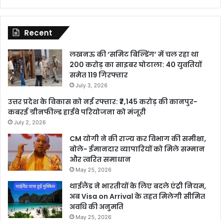
Recent
लखनऊ की ‘समिट बिल्डिंग’ में चल रहा था
200 करोड़ का साइबर घोटाला: 40 युवतियों
समेत 119 गिरफ्तार
July 3, 2026
उत्तर प्रदेश के विकास को नई रफ्तार: ₹7,145 करोड़ की कानपुर-
कबरई ग्रीनफील्ड हाईवे परियोजना को मंजूरी
July 2, 2026
CM योगी ने की राज्य कर विभाग की समीक्षा,
बोले- ईमानदार व्यापारियों को मिले सम्मान
और त्वरित समाधान
May 25, 2026
थाईलैंड ने भारतीयों के लिए बदले एंट्री नियम,
अब Visa on Arrival के तहत मिलेगी सीमित
अवधि की अनुमति
May 25, 2026