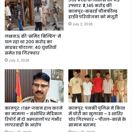
रफ्तार: ₹7,145 करोड़ की
कानपुर-कबरई ग्रीनफील्ड
हाईवे परियोजना को मंजूरी
July 2, 2026
लखनऊ की ‘समिट बिल्डिंग’ में
चल रहा था 200 करोड़ का
साइबर घोटाला: 40 युवतियों
समेत 119 गिरफ्तार
July 3, 2026
कानपुर: ITBP जवान हाथ कटने
कानपुर: पनकी पुलिस ने किया
का मामला – संशोधित मेडिकल
में चोरी का खुलासा – 3 शातिर
रिपोर्ट में दो अस्पतालों पर गंभीर
चोर गिरफ्तार – पीतल-कांसे के
लापरवाही के आरोप
सामान बरामद