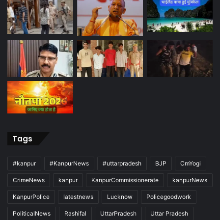
Tags
#kanpur
#KanpurNews
#uttarpradesh
BJP
CmYogi
CrimeNews
kanpur
KanpurCommissionerate
kanpurNews
KanpurPolice
latestnews
Lucknow
Policegoodwork
PoliticalNews
Rashifal
UttarPradesh
Uttar Pradesh