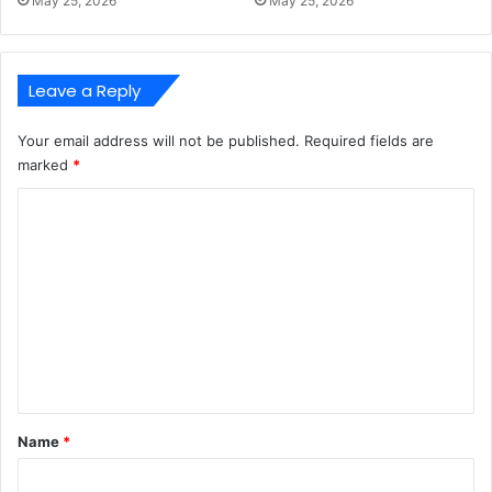
May 25, 2026
May 25, 2026
Leave a Reply
Your email address will not be published.
Required fields are
marked
*
C
o
m
m
e
n
t
*
Name
*