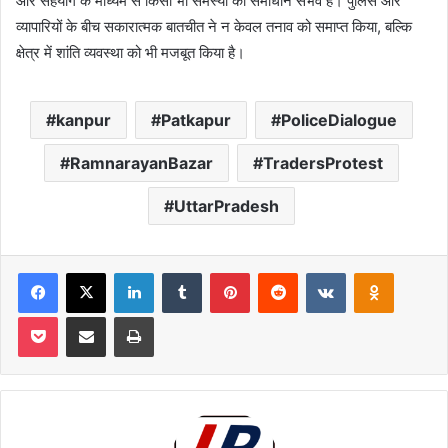
और सहयोग के माध्यम से किसी भी समस्या का समाधान संभव है। पुलिस और
व्यापारियों के बीच सकारात्मक बातचीत ने न केवल तनाव को समाप्त किया, बल्कि
क्षेत्र में शांति व्यवस्था को भी मजबूत किया है।
kanpur
Patkapur
PoliceDialogue
RamnarayanBazar
TradersProtest
UttarPradesh
Facebook
X
LinkedIn
Tumblr
Pinterest
Reddit
VKontakte
Odnoklas
Pocket
Share via Email
Print