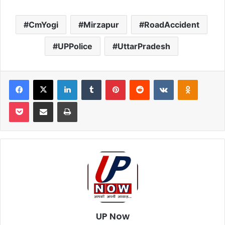
CmYogi
Mirzapur
RoadAccident
UPPolice
UttarPradesh
Facebook
X
LinkedIn
Tumblr
Pinterest
Reddit
VKontakte
Odnoklas
Pocket
Share via Email
Print
UP Now