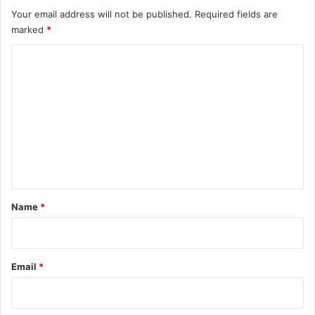
Your email address will not be published.
Required fields are
marked
*
C
o
m
m
e
n
t
*
Name
*
Email
*