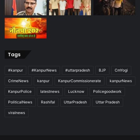
Tags
#kanpur
#KanpurNews
#uttarpradesh
BJP
CmYogi
CrimeNews
kanpur
KanpurCommissionerate
kanpurNews
KanpurPolice
latestnews
Lucknow
Policegoodwork
PoliticalNews
Rashifal
UttarPradesh
Uttar Pradesh
viralnews