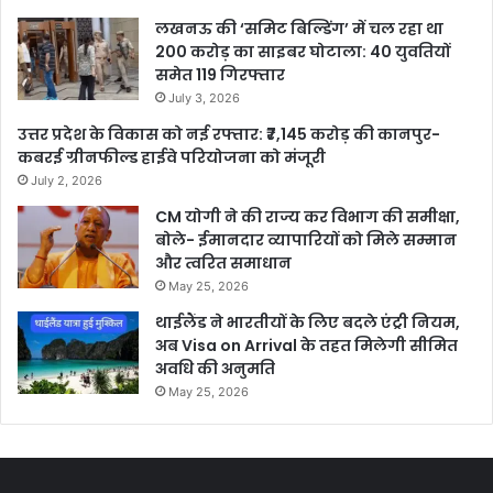
लखनऊ की ‘समिट बिल्डिंग’ में चल रहा था
200 करोड़ का साइबर घोटाला: 40 युवतियों
समेत 119 गिरफ्तार
July 3, 2026
उत्तर प्रदेश के विकास को नई रफ्तार: ₹7,145 करोड़ की कानपुर-
कबरई ग्रीनफील्ड हाईवे परियोजना को मंजूरी
July 2, 2026
CM योगी ने की राज्य कर विभाग की समीक्षा,
बोले- ईमानदार व्यापारियों को मिले सम्मान
और त्वरित समाधान
May 25, 2026
थाईलैंड ने भारतीयों के लिए बदले एंट्री नियम,
अब Visa on Arrival के तहत मिलेगी सीमित
अवधि की अनुमति
May 25, 2026