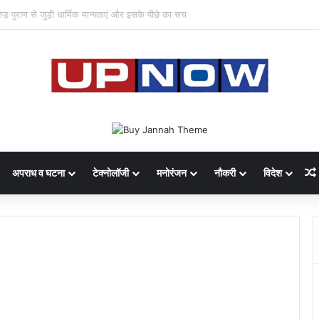
 का साइबर घोटाला: 40 युवतियों समेत 119 गिरफ्तार
अपराध व घटना
टेक्नोलॉजी
मनोरंजन
नौकरी
विदेश