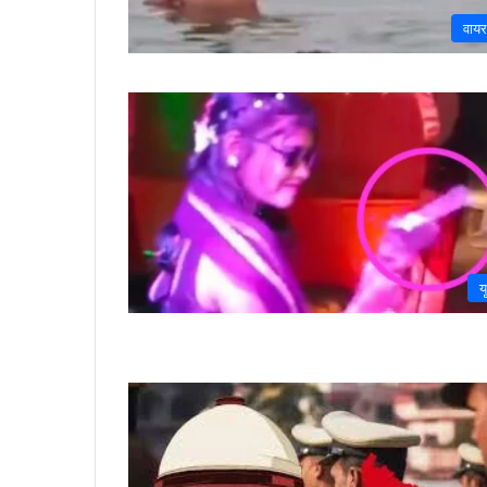
वाय
य