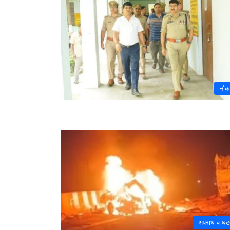
नौक
अपराध व घट