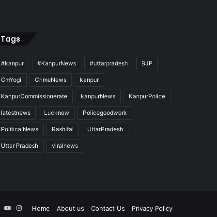
Tags
#kanpur
#KanpurNews
#uttarpradesh
BJP
CmYogi
CrimeNews
kanpur
KanpurCommissionerate
kanpurNews
KanpurPolice
latestnews
Lucknow
Policegoodwork
PoliticalNews
Rashifal
UttarPradesh
Uttar Pradesh
viralnews
ebook
X
YouTube
Instagram
Home
About us
Contact Us
Privacy Policy