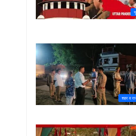
य
शहर व राज