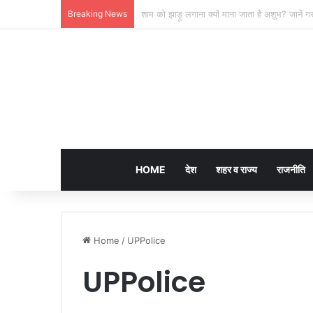
Breaking News
लखनऊ की ‘समिट बिल्डिंग’ में चल रहा था 200 करोड़
HOME
देश
शहर व राज्य
राजनीति
Home
/
UPPolice
UPPolice