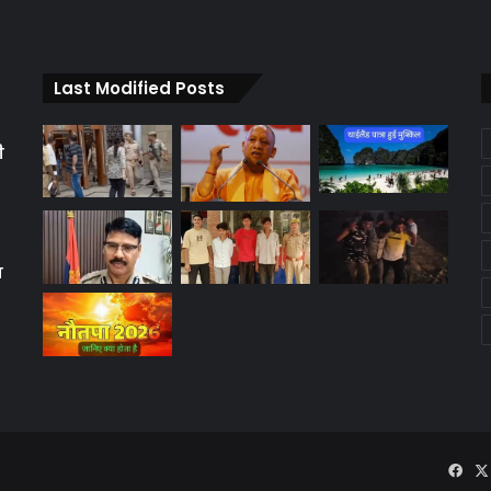
Last Modified Posts
ी
ग
Fac