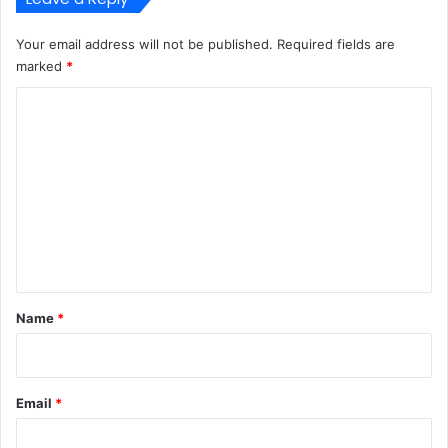
Your email address will not be published.
Required fields are
marked
*
C
o
m
m
e
n
t
*
Name
*
Email
*