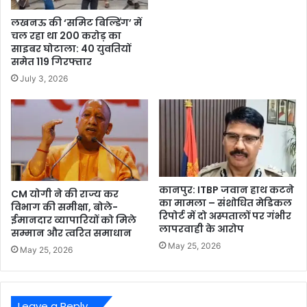
लखनऊ की ‘समिट बिल्डिंग’ में
चल रहा था 200 करोड़ का
साइबर घोटाला: 40 युवतियों
समेत 119 गिरफ्तार
July 3, 2026
कानपुर: ITBP जवान हाथ कटने
CM योगी ने की राज्य कर
का मामला – संशोधित मेडिकल
विभाग की समीक्षा, बोले-
रिपोर्ट में दो अस्पतालों पर गंभीर
ईमानदार व्यापारियों को मिले
लापरवाही के आरोप
सम्मान और त्वरित समाधान
May 25, 2026
May 25, 2026
Leave a Reply