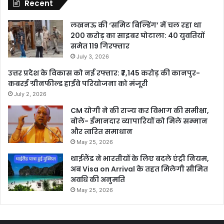
Recent
लखनऊ की ‘समिट बिल्डिंग’ में चल रहा था
200 करोड़ का साइबर घोटाला: 40 युवतियों
समेत 119 गिरफ्तार
July 3, 2026
उत्तर प्रदेश के विकास को नई रफ्तार: ₹7,145 करोड़ की कानपुर-
कबरई ग्रीनफील्ड हाईवे परियोजना को मंजूरी
July 2, 2026
CM योगी ने की राज्य कर विभाग की समीक्षा,
बोले- ईमानदार व्यापारियों को मिले सम्मान
और त्वरित समाधान
May 25, 2026
थाईलैंड ने भारतीयों के लिए बदले एंट्री नियम,
अब Visa on Arrival के तहत मिलेगी सीमित
अवधि की अनुमति
May 25, 2026