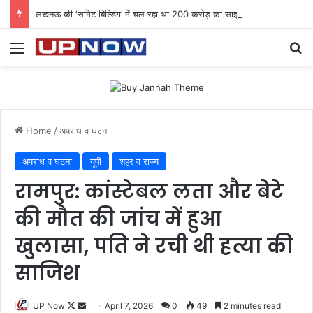
लखनऊ की ‘समिट बिल्डिंग’ में चल रहा था 200 करोड़ का साइबर घोटाला: 40 युवतियों समेत 119 गिरफ्तार
Menu
Se
Home
/
अपराध व घटना
अपराध व घटना
यूपी
शहर व राज्य
रामपुर: कांस्टेबल लता और बेटे
की मौत की जांच में हुआ
खुलासा, पति ने रची थी हत्या की
साजिश
Follow
Send
UP Now
April 7, 2026
0
49
2 minutes read