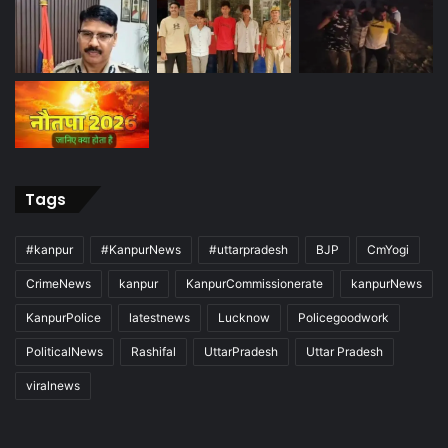
Tags
#kanpur
#KanpurNews
#uttarpradesh
BJP
CmYogi
CrimeNews
kanpur
KanpurCommissionerate
kanpurNews
KanpurPolice
latestnews
Lucknow
Policegoodwork
PoliticalNews
Rashifal
UttarPradesh
Uttar Pradesh
viralnews