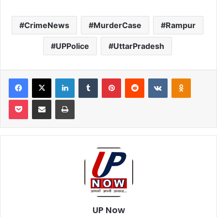
CrimeNews
MurderCase
Rampur
UPPolice
UttarPradesh
Facebook
X
LinkedIn
Tumblr
Pinterest
Reddit
VKontakte
Odnoklas
Pocket
Share via Email
Print
UP Now