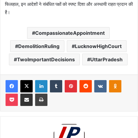
फिलहाल, इन आदेशों ने संबंधित पक्षों को स्पष्ट दिशा और अस्थायी राहत प्रदान की
है।
CompassionateAppointment
DemolitionRuling
LucknowHighCourt
TwoImportantDecisions
UttarPradesh
Facebook
X
LinkedIn
Tumblr
Pinterest
Reddit
VKontakte
Odnoklas
Pocket
Share via Email
Print