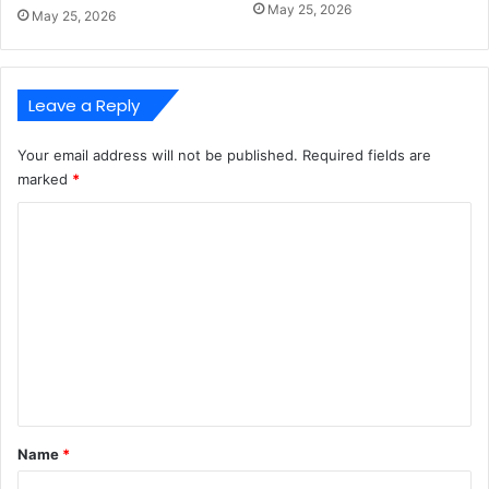
May 25, 2026
May 25, 2026
Leave a Reply
Your email address will not be published.
Required fields are
marked
*
C
o
m
m
e
n
t
*
Name
*