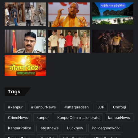
Tags
#kanpur
#KanpurNews
#uttarpradesh
BJP
CmYogi
CrimeNews
kanpur
KanpurCommissionerate
kanpurNews
KanpurPolice
latestnews
Lucknow
Policegoodwork